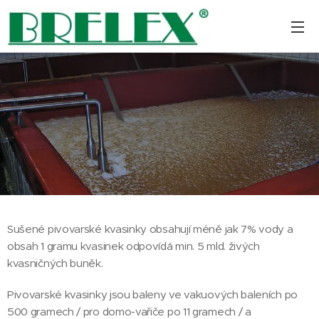
Sušené pivovarské kvasinky obsahují méně jak 7% vody a
obsah 1 gramu kvasinek odpovídá min. 5 mld. živých
kvasničných buněk.
Pivovarské kvasinky jsou baleny ve vakuových baleních po
500 gramech / pro domo-vařiče po 11 gramech / a