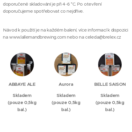
doporučené skladování je při 4-6 °C. Po otevření
doporučujeme spotřebovat co nejdříve.
Návod k použití je na každém balení, více informací k dispozici
na www.lallemandbrewing.com nebo na celeda@brelex.cz
ABBAYE ALE
Aurora
BELLE SAISON
Skladem
S
kladem
S
kladem
(pouze 0,5kg
(pouze 0,5kg
(pouze 0,5kg
bal.)
bal.)
bal.)