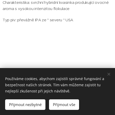
Charakteristika: svrchní hybridní kvasinka produkující ovocné
aroma s vysokou intenzitou flokulace
Typ piv: převážně IPA ze " severu " USA
Používáme cookies, abychom zajistili správné fungování a
© 2025 BRELEX, s. r. o.
bezpečnost našich stránek. Tím vám můžeme zajistit tu
nejlepší zkušenost při jejich návštěvě.
Cookies
Jazyky
Přijmout nezbytné
Přijmout vše
Čeština
English