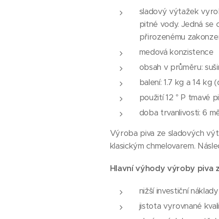
sladový výtažek vyro
pitné vody. Jedná se 
přirozenému zakonzerv
medová konzistence
obsah v průměru: sušin
balení: 1.7 kg a 14 k
použití 12 ° P tmavé pi
doba trvanlivosti: 6 m
Výroba piva ze sladových výt
klasickým chmelovarem. Následu
Hlavní výhody výroby piva z
nižší investiční náklad
jistota vyrovnané kvali