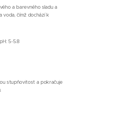
vého a barevného sladu a
a voda, čímž dochází k
pH: 5-5.8
ou stupňovitost a pokračuje
.