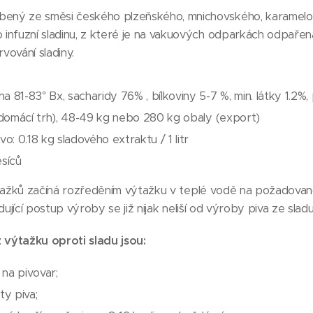
bený ze směsi českého plzeňského, mnichovského, karamelo
o infuzní sladinu, z které je na vakuových odparkách odpařen
ování sladiny.
a 81-83° Bx, sacharidy 76% , bílkoviny 5-7 %, min. látky 1.2%, 
g (domácí trh), 48-49 kg nebo 280 kg obaly (export)
vo: 0.18 kg sladového extraktu / 1 litr
ěsíců
ažků začíná rozředěním výtažku v teplé vodě na požadovan
jící postup výroby se již nijak neliší od výroby piva ze sladu
 výtažku oproti sladu jsou:
y na pivovar;
ty piva;