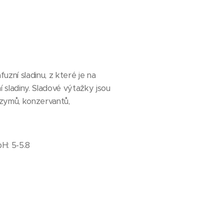
zní sladinu, z které je na
sladiny. Sladové výtažky jsou
nzymů, konzervantů,
pH: 5-5.8