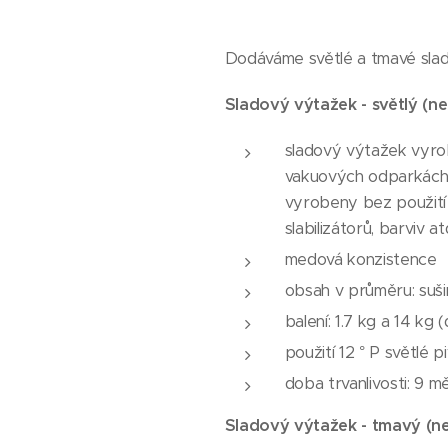
Dodáváme světlé a tmavé sla
Sladový výtažek - světlý (ne
sladový výtažek vyrob
vakuových odparkách 
vyrobeny bez použití 
slabilizátorů, barviv at
medová konzistence
obsah v průměru: sušin
balení: 1.7 kg a 14 k
použití 12 ° P světlé p
doba trvanlivosti: 9 m
Sladový výtažek - tmavý (ne