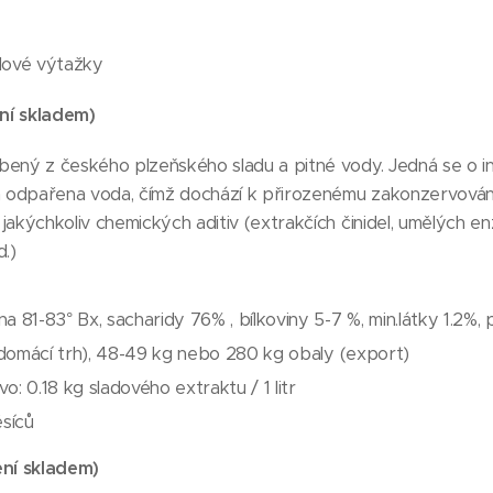
dové výtažky
ní skladem)
ený z českého plzeňského sladu a pitné vody. Jedná se o infu
odpařena voda, čímž dochází k přirozenému zakonzervování 
jakýchkoliv chemických aditiv (extrakčích činidel, umělých e
d.)
a 81-83° Bx, sacharidy 76% , bílkoviny 5-7 %, min.látky 1.2%, 
g (domácí trh), 48-49 kg nebo 280 kg obaly (export)
ivo: 0.18 kg sladového extraktu / 1 litr
ěsíců
ní skladem)