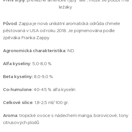
ležáky
Původ
: Zappa je nová unikátní aromatická odrůda chmele
pěstovaná v USA od roku 2018. Je pojmenována podle
zpěváka Franka Zappy
Agronomická charakteristika
: ND
Alfa kyseliny
: 5,0-8,0 %
Beta kyseliny:
8,0-9,0 %
Co-humulone
: 40-45 % alfa kyselin
Celkové silice
: 1,8-2,5 ml/ 100 gr.
Aroma
: tropické ovoce s nádechem manga, borovicové, tony
citrusových plodů