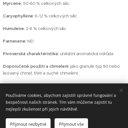
Myrcene
: 50-60 % celkových silic
Caryophyllene
: 6-12 % celkových silic
Humulene
: 2-6 % celkových silic
Farnesene
: ND
Pivovarská charakteristika
: unikátní aromatická odrůda
Doporučené použití a chmelení
: jako granule typ 90 nebo
lisovaný chmel, třetí a suché chmelení,
Používáme cookies, abychom zajistili správné fungování a
© 2025 BRELEX, s. r. o.
bezpečnost našich stránek. Tím vám můžeme zajistit tu
nejlepší zkušenost při jejich návštěvě.
Cookies
Jazyky
Přijmout nezbytné
Přijmout vše
Čeština
English