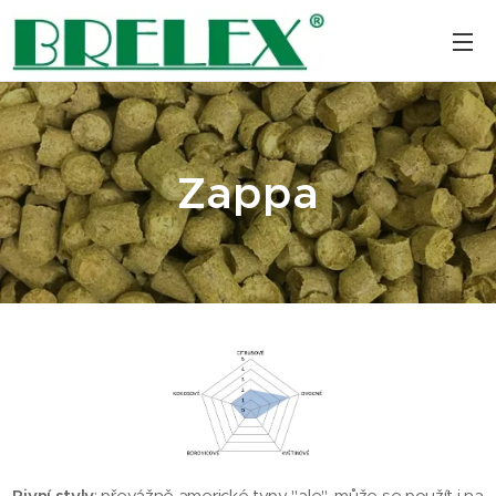
Zappa
Pivní styly
: převážně americké typy "ale", může se použít i na