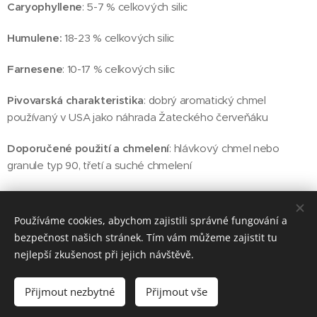
Caryophyllene
: 5-7 % celkových silic
Humulene:
18-23 % celkových silic
Farnesene
: 10-17 % celkových silic
Pivovarská charakteristika
: dobrý aromatický chmel
používaný v USA jako náhrada Žateckého červeňáku
Doporučené použití a chmelení
: hlávkový chmel nebo
granule typ 90, třetí a suché chmelení
Používáme cookies, abychom zajistili správné fungování a
© 2025 BRELEX, s. r. o.
bezpečnost našich stránek. Tím vám můžeme zajistit tu
nejlepší zkušenost při jejich návštěvě.
Cookies
Jazyky
Přijmout nezbytné
Přijmout vše
Čeština
English