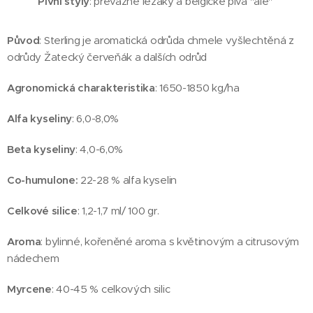
Pivní styly
: převážně ležáky a belgické piva "ale"
Původ
: Sterling je aromatická odrůda chmele vyšlechtěná z
odrůdy Žatecký červeňák a dalších odrůd
Agronomická charakteristika
: 1650-1850 kg/ha
Alfa kyseliny
: 6,0-8,0%
Beta kyseliny
: 4,0-6,0%
Co-humulone:
22-28 % alfa kyselin
Celkové silice
: 1,2-1,7 ml/ 100 gr.
Aroma
: bylinné, kořeněné aroma s květinovým a citrusovým
nádechem
Myrcene
: 40-45 % celkových silic