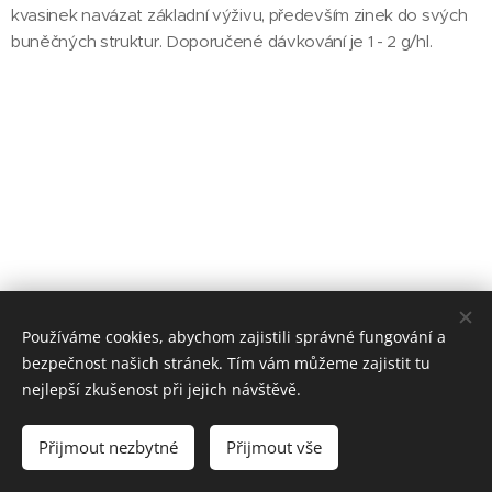
kvasinek navázat základní výživu, především zinek do svých
buněčných struktur. Doporučené dávkování je 1 - 2 g/hl.
Používáme cookies, abychom zajistili správné fungování a
© 2025 BRELEX, s. r. o.
bezpečnost našich stránek. Tím vám můžeme zajistit tu
nejlepší zkušenost při jejich návštěvě.
Cookies
Jazyky
Přijmout nezbytné
Přijmout vše
Čeština
English