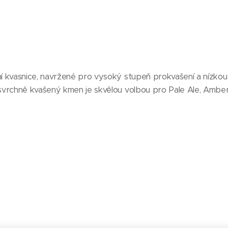
hní kvasnice, navržené pro vysoký stupeň prokvašení a nízko
o svrchně kvašený kmen je skvělou volbou pro Pale Ale, Amber