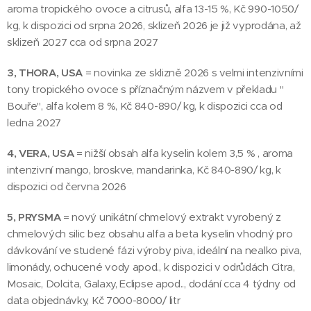
aroma tropického ovoce a citrusů, alfa 13-15 %, Kč 990-1050/
kg, k dispozici od srpna 2026, sklizeň 2026 je již vyprodána, až
sklizeň 2027 cca od srpna 2027
3, THORA, USA
= novinka ze sklizně 2026 s velmi intenzivními
tony tropického ovoce s příznačným názvem v překladu "
Bouře", alfa kolem 8 %, Kč 840-890/ kg, k dispozici cca od
ledna 2027
4, VERA, USA
= nižší obsah alfa kyselin kolem 3,5 % , aroma
intenzivní mango, broskve, mandarinka, Kč 840-890/ kg, k
dispozici od června 2026
5, PRYSMA
= nový unikátní chmelový extrakt vyrobený z
chmelových silic bez obsahu alfa a beta kyselin vhodný pro
dávkování ve studené fázi výroby piva, ideální na nealko piva,
limonády, ochucené vody apod., k dispozici v odrůdách Citra,
Mosaic, Dolcita, Galaxy, Eclipse apod.., dodání cca 4 týdny od
data objednávky, Kč 7000-8000/ litr