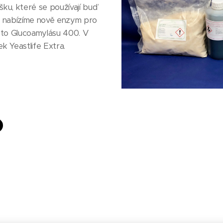
ku, které se používají buď
é nabízíme nově enzym pro
a to Glucoamylásu 400. V
k Yeastlife Extra.