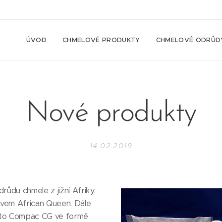
ÚVOD
CHMELOVÉ PRODUKTY
CHMELOVÉ ODRŮD
Nové produkty
14.02.2019
ůdu chmele z jižní Afriky,
zvem African Queen. Dále
y a to Compac CG ve formě