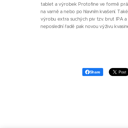
tablet a výrobek Protofine ve formě práš
na varně a nebo po hlavním kvašení. Tak
výrobu extra suchých piv tzv. brut IPA 
neposlední řadě pak novou výživu kvasine
Share