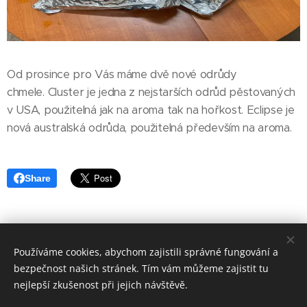
Od prosince pro Vás máme dvě nové odrůdy
chmele. Cluster je jedna z nejstarších odrůd pěstovaných
v USA, použitelná jak na aroma tak na hořkost. Eclipse je
nová australská odrůda, použitelná především na aroma.
Share
Používáme cookies, abychom zajistili správné fungování a
© 2025 BRELEX, s. r. o.
bezpečnost našich stránek. Tím vám můžeme zajistit tu
nejlepší zkušenost při jejich návštěvě.
Cookies