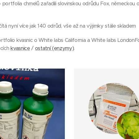
 portfolia chmelů zařadili slovinskou odrůdu Fox, německou
ítá nyní více jak 140 odrůd, vše až na výjimky stále skladem
portfolio kvasnic o White labs California a White labs Londo
kcích
kvasnice
/
ostatní (enzymy)
.