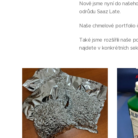
Nově jsme nyní do našeho
odrůdu Saaz Late.
Naše chmelové portfolio č
Také jsme rozšířili naše 
najdete v konkrétních se