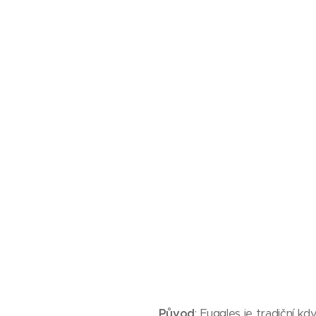
Původ
: Fuggles je tradiční k