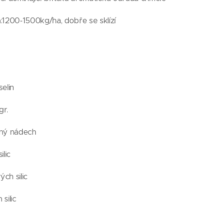
a
:1200-1500kg/ha, dobře se sklízí
selin
gr.
cný nádech
ilic
ých silic
silic