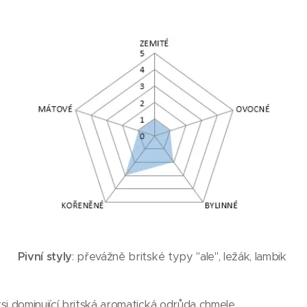
Pivní styly
: převážně britské typy "ale", ležák, lambik
dysi dominující britská aromatická odrůda chmele