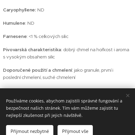
Caryophyllene:
ND
Humulene
: ND
Farnesene
: <1 % celkových silic
Pivovarská charakteristika
: dobrý chmel na hořkost i aroma
s vysokým obsahem silic
Doporučené použití a chmelení
: jako granule, první i
poslední chmelení, suché chmelení
Používáme cookies, abychom zajistili správné fungování a
© 2025 BRELEX, s. r. o.
bezpečnost našich stránek. Tím vám můžeme zajistit tu
nejlepší zkušenost při jejich návštěvě.
Cookies
Jazyky
Přijmout nezbytné
Přijmout vše
Čeština
English