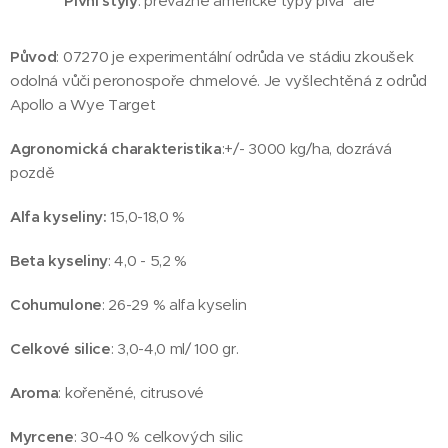
Pivní styly
: převážně americké typy piva "ale"
Původ
: 07270 je experimentální odrůda ve stádiu zkoušek
odolná vůči peronospoře chmelové. Je vyšlechtěná z odrůd
Apollo a Wye Target
Agronomická charakteristika
:+/- 3000 kg/ha, dozrává
pozdě
Alfa kyseliny:
15,0-18,0 %
Beta kyseliny
: 4,0 - 5,2 %
Cohumulone
: 26-29 % alfa kyselin
Celkové silice
: 3,0-4,0 ml/ 100 gr.
Aroma
: kořeněné, citrusové
Myrcene
: 30-40 % celkových silic