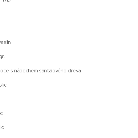
selin
gr.
ovoce s nádechem santalového dřeva
lic
ic
ic