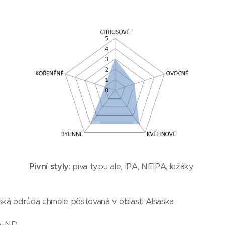
Pivní styly
: piva typu ale, IPA, NEIPA, ležáky
uzská odrůda chmele pěstovaná v oblasti Alsaska
a
: ND