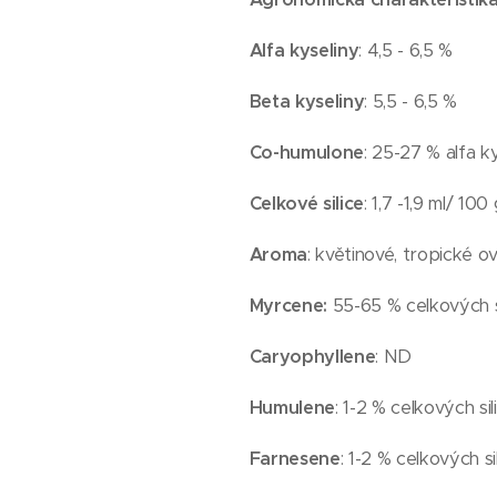
Alfa kyseliny
: 4,5 - 6,5 %
Beta kyseliny
: 5,5 - 6,5 %
Co-humulone
: 25-27 % alfa ky
Celkové silice
: 1,7 -1,9 ml/ 100 
Aroma
: květinové, tropické 
Myrcene:
55-65 % celkových si
Caryophyllene
: ND
Humulene
: 1-2 % celkových sil
Farnesene
: 1-2 % celkových sil