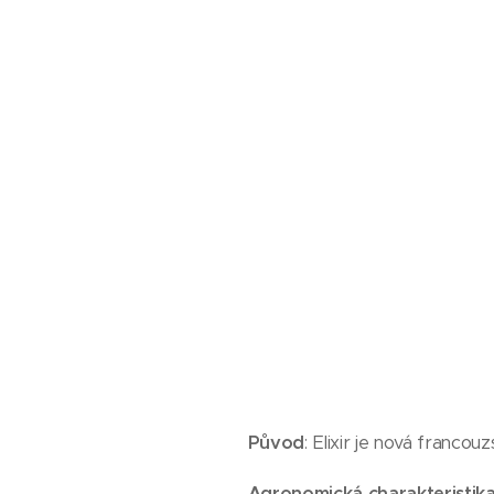
Původ
: Elixir je nová franco
Agronomická charakteristik