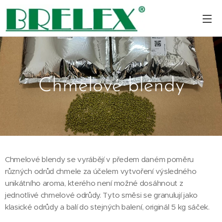
Chmelové blendy
Chmelové blendy se vyrábějí v předem daném poměru
různých odrůd chmele za účelem vytvoření výsledného
unikátního aroma, kterého není možné dosáhnout z
jednotlivé chmelové odrůdy. Tyto směsi se granulují jako
klasické odrůdy a balí do stejných balení, originál 5 kg sáček.