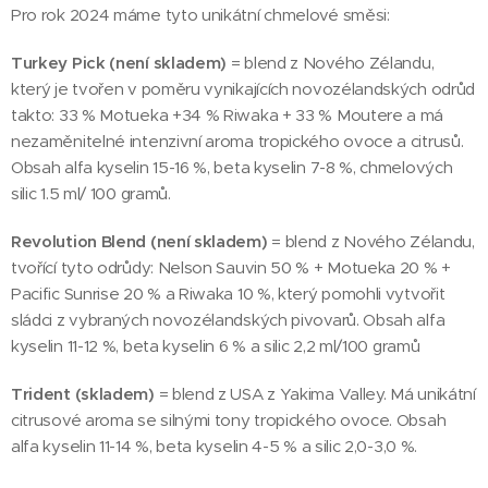
Pro rok 2024 máme tyto unikátní chmelové směsi:
Turkey Pick (není skladem)
= blend z Nového Zélandu,
který je tvořen v poměru vynikajících novozélandských odrůd
takto: 33 % Motueka +34 % Riwaka + 33 % Moutere a má
nezaměnitelné intenzivní aroma tropického ovoce a citrusů.
Obsah alfa kyselin 15-16 %, beta kyselin 7-8 %, chmelových
silic 1.5 ml/ 100 gramů.
Revolution Blend (není skladem)
= blend z Nového Zélandu,
tvořící tyto odrůdy: Nelson Sauvin 50 % + Motueka 20 % +
Pacific Sunrise 20 % a Riwaka 10 %, který pomohli vytvořit
sládci z vybraných novozélandských pivovarů. Obsah alfa
kyselin 11-12 %, beta kyselin 6 % a silic 2,2 ml/100 gramů
Trident (skladem)
= blend z USA z Yakima Valley. Má unikátní
citrusové aroma se silnými tony tropického ovoce. Obsah
alfa kyselin 11-14 %, beta kyselin 4-5 % a silic 2,0-3,0 %.